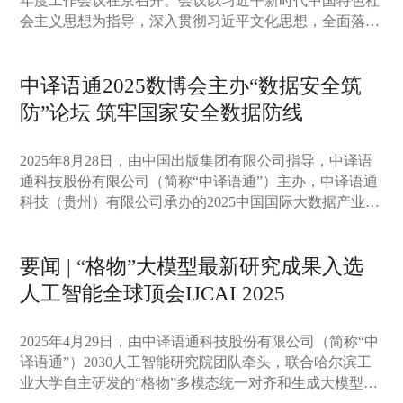
年度工作会议在京召开。会议以习近平新时代中国特色社
会主义思想为指导，深入贯彻习近平文化思想，全面落实
中央有关部署以及集团年度工作会议要求，总结工作，研
判形势，表彰先进，部署2026年度的重点任务。中国出版
中译语通2025数博会主办“数据安全筑
集团有限公司董事长、党组书记黄志坚，副总经理、党组
成员张宏出席会议。
防”论坛 筑牢国家安全数据防线
2025年8月28日，由中国出版集团有限公司指导，中译语
通科技股份有限公司（简称“中译语通”）主办，中译语通
科技（贵州）有限公司承办的2025中国国际大数据产业博
览会“数据安全筑防”分论坛在贵阳国际生态会议中心举
办。本次论坛以“强化数据安全，共筑安全防线”为主题，
要闻 | “格物”大模型最新研究成果入选
得到了贵阳大数据科创城管委会、贵阳大数据交易所的大
力支持。沈昌祥、陈鲸教授出席论坛并发表主旨演讲。中
人工智能全球顶会IJCAI 2025
国出版集团有限公司总经理、党组副书记常勃，贵州省人
大常委会党组副书记、副主任郭瑞民，国家数据局数据资
2025年4月29日，由中译语通科技股份有限公司（简称“中
源司司长张望出席论坛并致辞，超算领域专家、清华大学
译语通”）2030人工智能研究院团队牵头，联合哈尔滨工
教授郑纬民以视频形式致辞。中国出版集团有限公司副总
业大学自主研发的“格物”多模态统一对齐和生成大模型框
经理、党组成员张宏，贵阳市委常委、副市长贺飞，中国