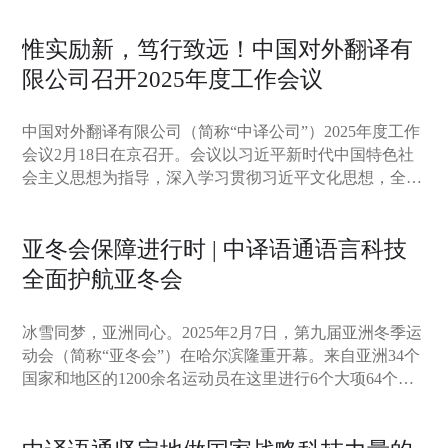
架MAGE，获得国际人工智能联合会议（IJCAI 2025）认
对外翻译有限公司党委书记、执行董事王剑辉出席论坛。
可，从五千多个提交成果中脱颖而出，入选主会论文。
惟实励新，笃行致远！中国对外翻译有
限公司召开2025年度工作会议
中国对外翻译有限公司（简称“中译公司”）2025年度工作
会议2月18日在京召开。会议以习近平新时代中国特色社
会主义思想为指导，深入学习贯彻习近平文化思想，全面
落实中央有关部署以及集团年度工作会议要求，总结工
作，研判形势，表彰先进，部署今年的重点任务。
亚冬会保障进行时 | 中译语通语言科技
全面护航亚冬会
冰雪同梦，亚洲同心。2025年2月7日，第九届亚洲冬季运
动会（简称“亚冬会”）在哈尔滨隆重开幕。来自亚洲34个
国家和地区的1200余名运动员在这里进行6个大项64个小
项的赛事比拼。中译语通科技股份有限公司（简称“中译
语通”）为此次国家级重大赛事提供全方位的语言科技服
务保障。