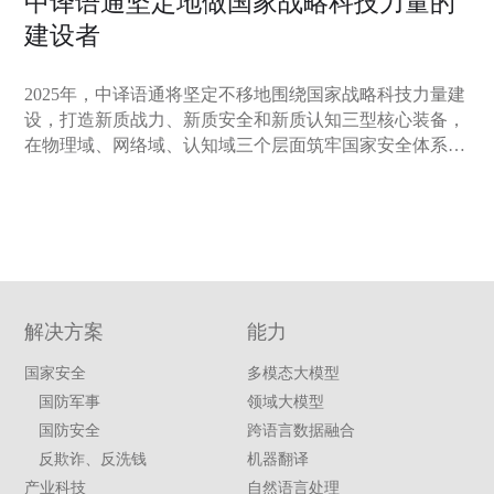
中译语通坚定地做国家战略科技力量的
建设者
2025年，中译语通将坚定不移地围绕国家战略科技力量建
设，打造新质战力、新质安全和新质认知三型核心装备，
在物理域、网络域、认知域三个层面筑牢国家安全体系。
保障建设好国家重大科研攻关项目。持续建设“格物”大模
型基座和“银河”全球战略数据基座，加强空间智能数据与
技术建设，研制边缘计算与战术终端智能硬件装备。
解决方案
能力
国家安全
多模态大模型
国防军事
领域大模型
国防安全
跨语言数据融合
反欺诈、反洗钱
机器翻译
产业科技
自然语言处理